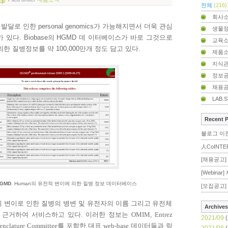
전체
(216)
회사
 발달로 인한
personal genomics
가 가능해지면서 더욱 관심
생물
가 있다
. Biobase
의
HGMD
데 이터베이스가 바로 그것으로
교육
의한 질병정보를 약
100,000
만개 정도 담고 있다
.
제품
지식
정보
채용
LAB.
Recent 
블로그 이
人CoINTE
[채용공고] 
[Webina
GMD
. Human
의 유전적 변이에 의한 질병 정보 데이터베이스
[모집공고] 
의 변이로 인한 질병의 병변 및 유전자의 이름 그리고 유전체
Archives
 근거하여 서비스하고 있다
.
이러한 정보는
OMIM, Entrez
2021/09
(
nclature Committee
를 포함한 대표
web-base
데이터들과 링
2021/08
(