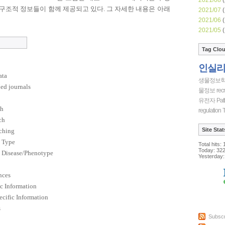
구조적 정보들이 함께 제공되고 있다
.
그 자세한 내용은 아래
2021/07
(
2021/06
(
2021/05
(
Tag Clo
인실
ata
생물정보
ed journals
물정보
recr
유전자
Pat
ch
regulation
T
ch
Site Stat
ching
 Type
Total hits:
Today:
32
 Disease/Phenotype
Yesterday:
nces
c Information
cific Information
s
Subscr