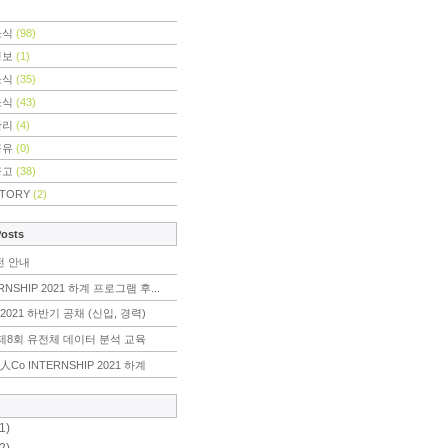
소식
(98)
정보
(1)
소식
(35)
소식
(43)
관리
(4)
공유
(0)
공고
(38)
STORY
(2)
Posts
전 안내
RNSHIP 2021 하계 프로그램 후...
2021 하반기 공채 (신입, 경력)
r] 제8회 유전체 데이터 분석 교육
人Co INTERNSHIP 2021 하계
1)
2)