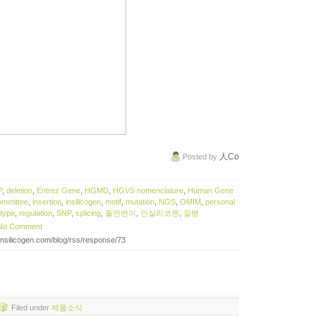
人Co
Posted
by
P
,
deletion
,
Entrez Gene
,
HGMD
,
HGVS nomenclature
,
Human Gene
ommittee
,
insertion
,
insilicogen
,
motif
,
mutation
,
NGS
,
OMIM
,
personal
type
,
regulation
,
SNP
,
splicing
,
돌연변이
,
인실리코젠
,
질병
No Comment
.insilicogen.com/blog/rss/response/73
Filed
under
제품소식