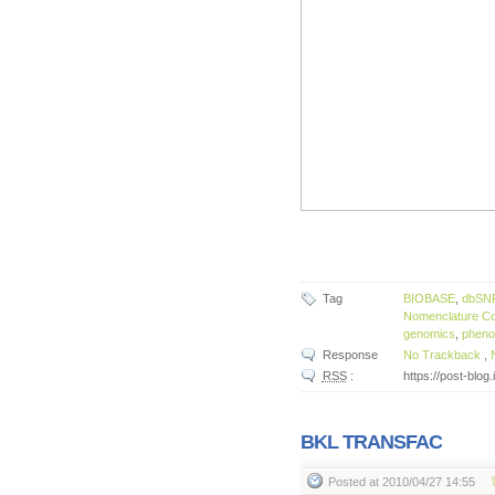
Tag
BIOBASE
,
dbSN
Nomenclature C
genomics
,
pheno
Response
No Trackback
,
RSS
:
https://post-blog
BKL TRANSFAC
Posted
at 2010/04/27 14:55