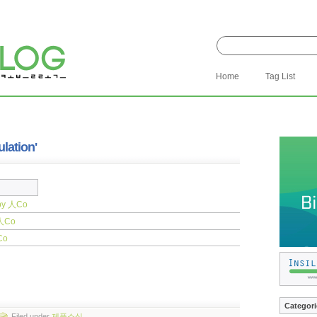
Home
Tag List
ulation'
by 人Co
人Co
Co
Categori
Filed
under
제품소식