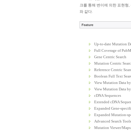
크를 통해 변이에 의한 표현형
,
와 같다
.
Feature
Up-to-date Mutation D
Full Coverage of PubM
Gene Centric Search
Mutation Centric Sear
Reference Centric Sear
Boolean Full Text Sear
View Mutation Data by
View Mutation Data by
cDNA Sequences
Extended cDNA Seque
Expanded Gene-specifi
Expanded Mutation-spe
Advanced Search Tool
Mutation Viewer/Maps