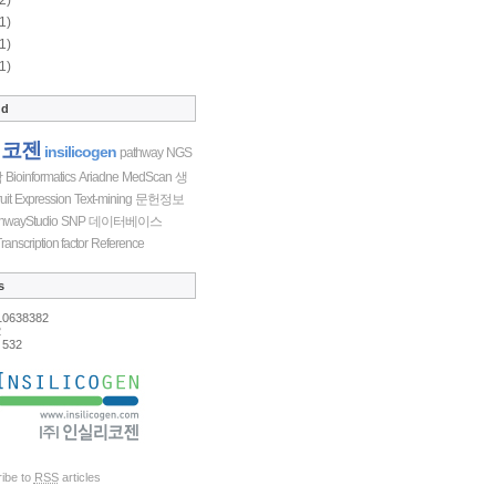
1)
1)
1)
ud
리코젠
insilicogen
pathway
NGS
학
Bioinformatics
Ariadne
MedScan
생
uit
Expression
Text-mining
문헌정보
hwayStudio
SNP
데이터베이스
ranscription factor
Reference
s
10638382
2
532
ibe to
RSS
articles