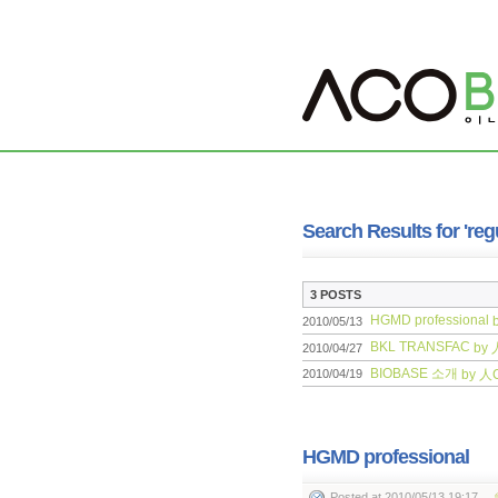
Search Results for 'reg
3 POSTS
HGMD professional
2010/05/13
BKL TRANSFAC
by 
2010/04/27
BIOBASE 소개
by 人
2010/04/19
HGMD professional
Posted
at 2010/05/13 19:17