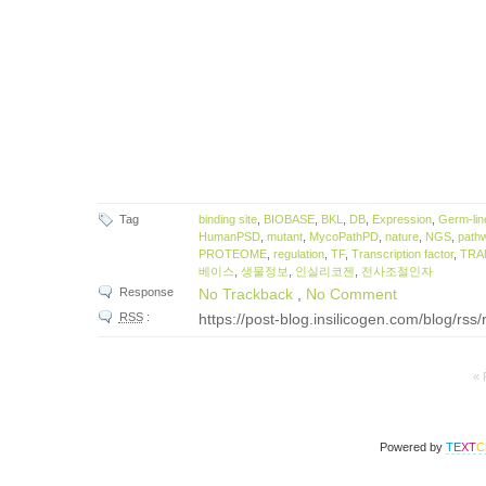
Tag
binding site
,
BIOBASE
,
BKL
,
DB
,
Expression
,
Germ-l
HumanPSD
,
mutant
,
MycoPathPD
,
nature
,
NGS
,
path
PROTEOME
,
regulation
,
TF
,
Transcription factor
,
TRA
베이스
,
생물정보
,
인실리코젠
,
전사조절인자
Response
No Trackback
,
No Comment
RSS
:
https://post-blog.insilicogen.com/blog/rss
« 
Powered by
T
E
X
T
C