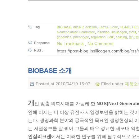
Tag
BIOBASE
,
dbSNP
,
deletion
,
Entrez Gene
,
HGMD
,
HGV
Nomenclature Committee
,
insertion
,
insilicogen
,
motif
,
genomics
,
phenotype
,
regulation
,
SNP
,
splicing
,
돌연
Response
No Trackback
,
No Comment
RSS
:
https://post-blog.insilicogen.com/blog/rss
BIOBASE 소개
Posted
at 2010/04/19 15:07
Filed
under
제품소
개
인 맞춤 의학시대를 가능케 한
NGS(Next Generati
인해 이제는 더 이상 유전자 서열정보만을 밝히는 것이
는다. 생명과학 분야의 궁극적인 목표인 생명현상의 
는 서열정보를 잘 꿰어 그들의 매우 정교한 세포내 역
인실리코젠
에서는 이러한 연구를 위해 필수적으로 요