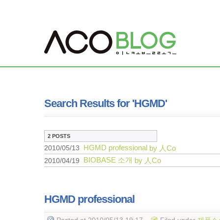
Search Results for 'HGMD'
2 POSTS
HGMD professional
2010/05/13
by 人Co
BIOBASE 소개
2010/04/19
by 人Co
HGMD professional
Posted
at 2010/05/13 19:17
Filed
under
제품소