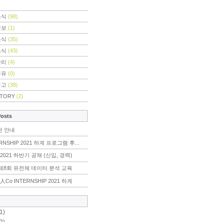
소식
(98)
정보
(1)
소식
(35)
소식
(43)
관리
(4)
공유
(0)
공고
(38)
STORY
(2)
Posts
전 안내
RNSHIP 2021 하계 프로그램 후...
2021 하반기 공채 (신입, 경력)
r] 제8회 유전체 데이터 분석 교육
人Co INTERNSHIP 2021 하계
1)
2)