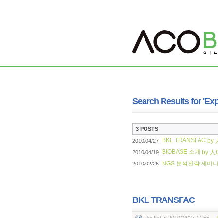
Search Results for 'Ex
3 POSTS
BKL TRANSFAC
by 
2010/04/27
BIOBASE 소개
by 人
2010/04/19
NGS 분석전략 세미나
2010/02/25
BKL TRANSFAC
Posted
at 2010/04/27 14:55