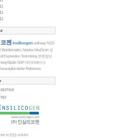
1)
1)
1)
ud
리코젠
insilicogen
pathway
NGS
학
Bioinformatics
Ariadne
MedScan
생
uit
Expression
Text-mining
문헌정보
hwayStudio
SNP
데이터베이스
ranscription factor
Reference
s
10637419
2
562
ibe to
RSS
articles