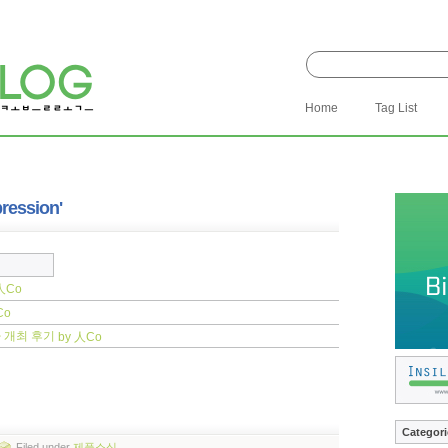
Home
Tag List
pression'
人Co
Co
 개최 후기
by 人Co
Categori
Filed
under
제품소식