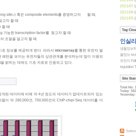
2021/07
(
2021/06
(
r binding site나 혹은 composite elements를 증명하고자 할 때,
2021/05
(
를 찾고자 할 때
자 할 때
Tag Clo
 가능한 transcription factor를 찾고자 할 때
or들 간의 조절을 알고자 할 때
인실
생물정보
기초 정보를 제공하게 된다. 따라서
microarray
를 통한 유전자 발
물정보
recr
현 패턴을 보이는 유전자들의 상관관계를 분석하는데 많이 이용되
유전자
Pat
get을 밝히는 데에도 기초 자료로 인용되고 있다.
regulation
T
Site Stat
Total hits:
Today:
58
공개된 데이터에 비해 약 4년 정도의 데이터가 업데이트되어 있는
Yesterday:
이 약 280,000건, 700,000건의 ChIP-chip/-Seq 데이터를 더
Subscr