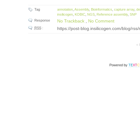
Tag
annotation
,
Assembly
,
Bioinformatics
,
capture array
,
de
insilicogen
,
KOBIC
,
NGS
,
Reference assembly
,
SNP
Response
No Trackback
,
No Comment
RSS
:
https://post-blog.insilicogen.com/blog/rss
« 
Powered by
T
E
X
T
C