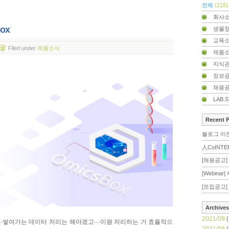
전체
(216)
회사
ox
생물
교육
Filed
under
제품소식
제품
지식
정보
채용
LAB.
Recent 
블로그 이
人CoINTE
[채용공고] 
[Webina
[모집공고] 
Archives
2021/09
(
··쌓여가는 데이터 처리는 해야겠고···이왕 처리하는 거 효율적으
2021/08
(