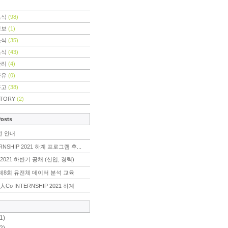
소식
(98)
정보
(1)
소식
(35)
소식
(43)
관리
(4)
공유
(0)
공고
(38)
STORY
(2)
Posts
전 안내
RNSHIP 2021 하계 프로그램 후...
2021 하반기 공채 (신입, 경력)
r] 제8회 유전체 데이터 분석 교육
人Co INTERNSHIP 2021 하계
1)
2)