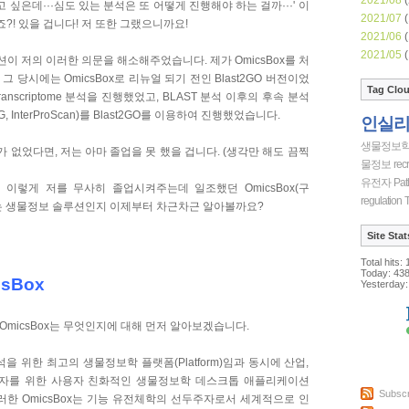
 싶은데···심도 있는 분석은 또 어떻게 진행해야 하는 걸까···' 이
2021/07
(
?! 있을 겁니다! 저 또한 그랬으니까요!
2021/06
(
2021/05
(
루션이 저의 이러한 의문을 해소해주었습니다. 제가 OmicsBox를 처
그 당시에는 OmicsBox로 리뉴얼 되기 전인 Blast2GO 버전이었
Tag Clo
Transcriptome 분석을 진행했었고, BLAST 분석 이후의 후속 분석
 KEGG, InterProScan)를 Blast2GO를 이용하여 진행했었습니다.
인실
생물정보
O가 없었다면, 저는 아마 졸업을 못 했을 겁니다. (생각만 해도 끔찍
물정보
recr
유전자
Pat
 이렇게 저를 무사히 졸업시켜주는데 일조했던 OmicsBox(구
regulation
T
을 하는 생물정보 솔루션인지 이제부터 차근차근 알아볼까요?
Site Stat
Total hits:
Today:
43
sBox
Yesterday:
 OmicsBox는 무엇인지에 대해 먼저 알아보겠습니다.
 분석을 위한 최고의 생물정보학 플랫폼(Platform)임과 동시에 산업,
학자를 위한 사용자 친화적인 생물정보학 데스크톱 애플리케이션
Subscr
입니다. 이러한 OmicsBox는 기능 유전체학의 선두주자로서 세계적으로 인