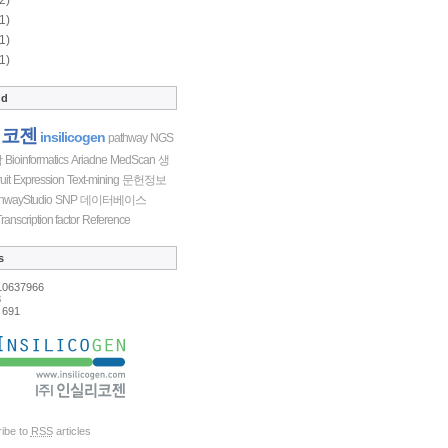
1)
1)
1)
ud
리코젠
insilicogen
pathway
NGS
학
Bioinformatics
Ariadne
MedScan
생
uit
Expression
Text-mining
문헌정보
hwayStudio
SNP
데이터베이스
ranscription factor
Reference
s
10637966
8
691
ibe to
RSS
articles