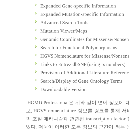
Expanded Gene-specific Information
Expanded Mutation-specific Information
Advanced Search Tools
Mutation Viewer/Maps
Genomic Coordinates for Missense/Nonsen
Search for Functional Polymorphisms
HGVS Nomenclature for Missense/Nonsens
Links to Entrez dbSNP (using rs numbers)
Provision of Additional Literature Referen
Search/Display of Gene Ontology Terms
Downloadable Version
HGMD Professional
은 위와 같이 변이 정보에 
보
, HGVS nomenclature
정보를 링크를 통해 서
의 조절 메카니즘과 관련된
transcription factor
있다
.
더욱이 이러한 모든 정보의 근간이 되는 