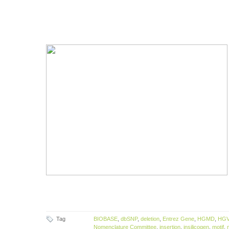
Tag
BIOBASE
,
dbSNP
,
deletion
,
Entrez Gene
,
HGMD
,
HGV
Nomenclature Committee
,
insertion
,
insilicogen
,
motif
,