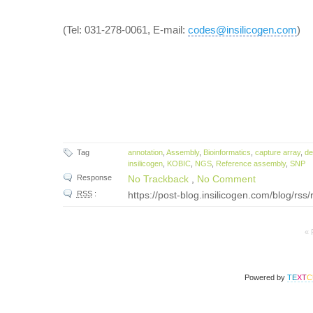
(Tel: 031-278-0061, E-mail:
codes@insilicogen.com
)
Tag
annotation
,
Assembly
,
Bioinformatics
,
capture array
,
de
insilicogen
,
KOBIC
,
NGS
,
Reference assembly
,
SNP
Response
No Trackback
,
No Comment
RSS
:
https://post-blog.insilicogen.com/blog/rss
« 
Powered by
T
E
X
T
C