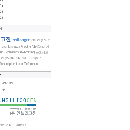
1)
1)
1)
ud
리코젠
insilicogen
pathway
NGS
학
Bioinformatics
Ariadne
MedScan
생
uit
Expression
Text-mining
문헌정보
hwayStudio
SNP
데이터베이스
ranscription factor
Reference
s
10637883
5
691
ibe to
RSS
articles