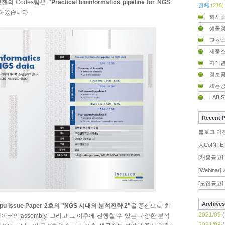
코젠의 Codes팀은
"Practical bioinformatics pipeline for NGS
전체
(216)
하였습니다.
회사
생물
교육
제품
지식
정보
채용
LAB.
Recent 
블로그 이
人CoINTE
[채용공고] 
[Webina
[모집공고] 
Archives
ipu Issue Paper 2호의 "NGS 시대의 분석전략 2"
을 중심으로 최
2021/09
(
이터의 assembly, 그리고 그 이후에 진행할 수 있는 다양한 분석
2021/08
(