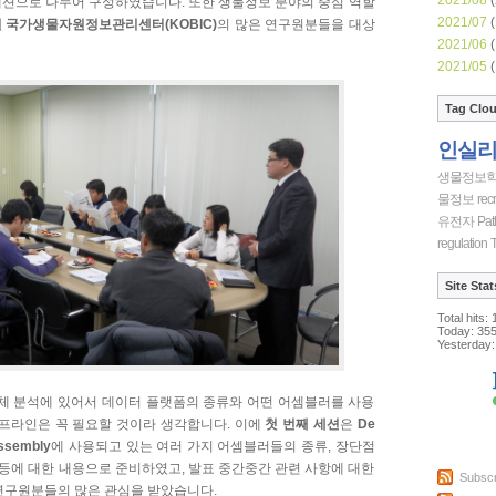
세션으로 나누어 구성하였습니다. 또한 생물정보 분야의 중심 역할
2021/07
(
국가생물자원정보관리센터(KOBIC)
의 많은 연구원분들을 대상
2021/06
(
2021/05
(
Tag Clo
인실
생물정보
물정보
recr
유전자
Pat
regulation
T
Site Stat
Total hits:
Today:
35
Yesterday:
 유전체 분석에 있어서 데이터 플랫폼의 종류와 어떤 어셈블러를 사용
이프라인은 꼭 필요할 것이라 생각합니다. 이에
첫 번째 세션
은
De
ssembly
에 사용되고 있는 여러 가지 어셈블러들의 종류, 장단점
 등에 대한 내용으로 준비하였고, 발표 중간중간 관련 사항에 대한
Subscr
연구원분들의 많은 관심을 받았습니다.