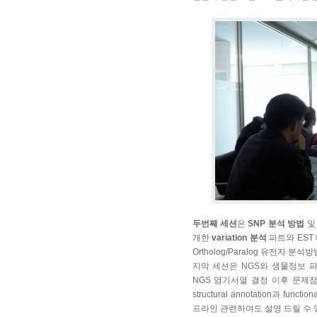
두번째 세션
은
SNP 분석 방법
및
개한
variation 분석
파트와 EST 데이
Ortholog/Paralog 유전자 분
지막 세션은 NGS와 생물정보 파이
NGS 염기서열 결정 이후 문제
structural annotation과 fu
프라인 관련하여도 설명 드릴 수