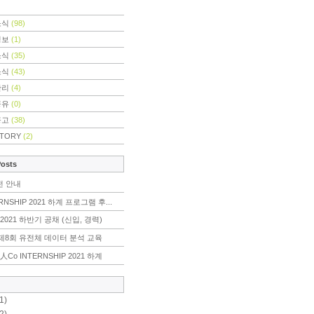
소식
(98)
정보
(1)
소식
(35)
소식
(43)
관리
(4)
공유
(0)
공고
(38)
STORY
(2)
Posts
전 안내
RNSHIP 2021 하계 프로그램 후...
2021 하반기 공채 (신입, 경력)
r] 제8회 유전체 데이터 분석 교육
人Co INTERNSHIP 2021 하계
1)
2)