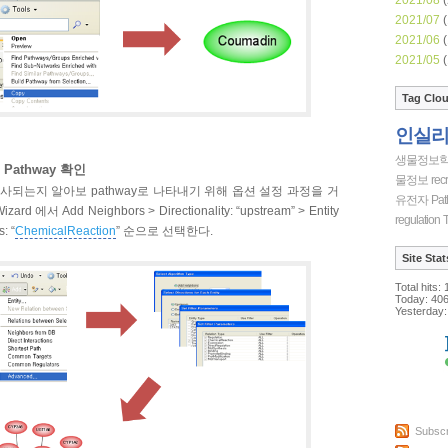
2021/07
(
2021/06
(
2021/05
(
Tag Clo
인실
생물정보
및 Pathway 확인
물정보
recr
 대사되는지 알아보 pathway로 나타내기 위해 옵션 설정 과정을 거
유전자
Pat
ard 에서 Add Neighbors > Directionality: “upstream” > Entity
regulation
T
: “
ChemicalReaction
” 순으로 선택한다.
Site Stat
Total hits:
Today:
40
Yesterday:
Subscr