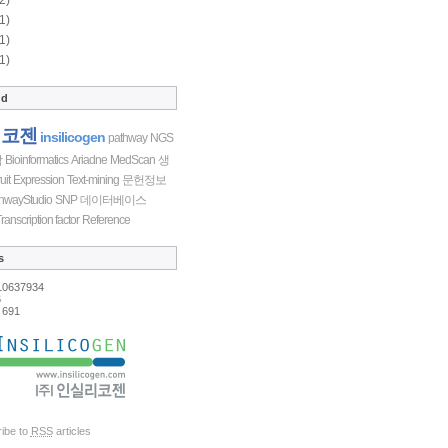
1)
1)
1)
ud
리코젠
insilicogen
pathway
NGS
학
Bioinformatics
Ariadne
MedScan
생
uit
Expression
Text-mining
문헌정보
hwayStudio
SNP
데이터베이스
ranscription factor
Reference
s
10637934
6
691
ibe to
RSS
articles