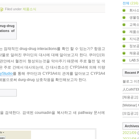
전체
(216)
Filed
under
제품소식
회사
생물
교육
rug-drug
ations of
제품
지식
정보
재적인 drug-drug interactions를 확인 할 수 있는가? 항응고
채용
약물로 알려진 쿠마딘의 대사에 대해 알아보고자 한다. 쿠마딘(와
LAB.
혈관안에서 혈전이 형성되는것을 막아주기 때문에 주로 혈전 및 색
은 주로 간에서 대사되는데, 간 대사효소인 CYP3A4에 의해 미량
Recent 
yStudio
를 통해 쿠마딘과 CYP3A4의 관계를 알아보고 CYP3A4
봄으로써 durg-drug 상호작용을 확인해보고자 한다.
블로그 이
人CoINTE
[채용공고] 
[Webina
madin을 검색한다. 검색된 coumadin을 복사하고 새 pathway 문서에
[모집공고] 
Archives
2021/09
(
2021/08
(