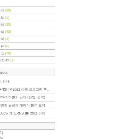
소식
(98)
정보
(1)
소식
(35)
소식
(43)
관리
(4)
공유
(0)
공고
(38)
STORY
(2)
Posts
전 안내
RNSHIP 2021 하계 프로그램 후...
2021 하반기 공채 (신입, 경력)
r] 제8회 유전체 데이터 분석 교육
人Co INTERNSHIP 2021 하계
1)
2)