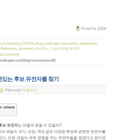
人Co
Posted
by
n
,
Coumadin
,
CYP3A4
,
Drug
,
insilicogen
,
interaction
,
metabolism
,
,
Reference
,
upstream
,
대사효소
,
인실리코젠
,
쿠마딘
No Comment
.insilicogen.com/blog/rss/response/85
련있는 후보 유전자를 찾기
Filed
under
제품소식
s related
후보 유전자
는 어떻게 찾을 수 있을까?
서 과일의 크기, 모양, 색과 같은 다양한 특성에 관련된 유전자를
한다. 또한 과일의 색에 영향을 주는 유전자들을 찾았다고 한다면