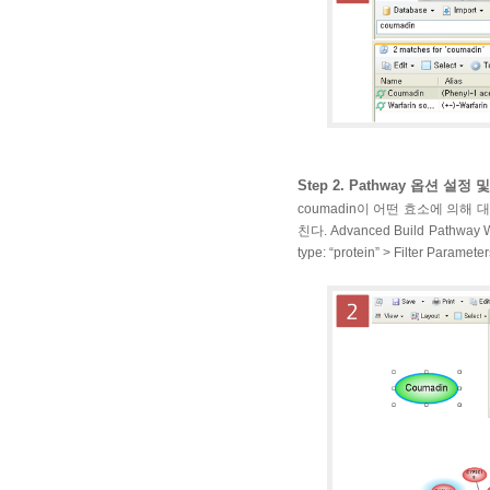
Step 2. Pathway 옵션 설정 
coumadin이 어떤 효소에 의해
친다. Advanced Build Pathway Wiz
type: “protein” > Filter Parameters