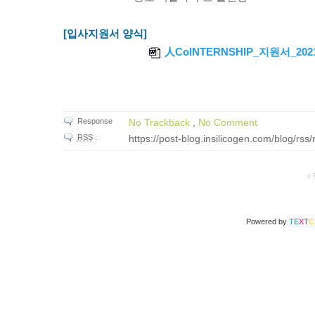
[입사지원서 양식]
人CoINTERNSHIP_지원서_2021
Response
No Trackback
,
No Comment
RSS
:
https://post-blog.insilicogen.com/blog/rs
« 
Powered by
T
E
X
T
C