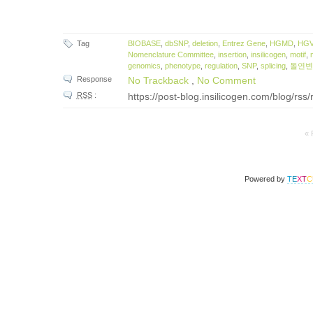
Tag
BIOBASE
,
dbSNP
,
deletion
,
Entrez Gene
,
HGMD
,
HGV
Nomenclature Committee
,
insertion
,
insilicogen
,
motif
,
genomics
,
phenotype
,
regulation
,
SNP
,
splicing
,
돌연
Response
No Trackback
,
No Comment
RSS
:
https://post-blog.insilicogen.com/blog/rss
« 
Powered by
T
E
X
T
C