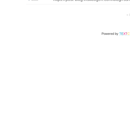
« 
Powered by
T
E
X
T
C