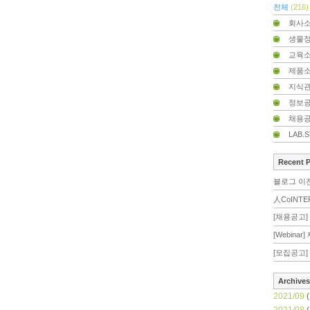
전체
(216)
회사
생물
교육
제품
지식
정보
채용
LAB.
Recent 
블로그 이
人CoINTE
[채용공고] 
[Webina
[모집공고] 
Archives
2021/09
(
2021/08
(