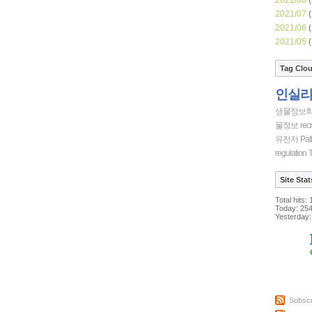
2021/07
(
2021/06
(
2021/05
(
Tag Clo
인실
생물정보
물정보
recr
유전자
Pat
regulation
T
Site Stat
Total hits:
Today:
25
Yesterday:
Subscr