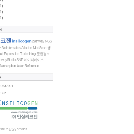
1)
1)
1)
ud
리코젠
insilicogen
pathway
NGS
학
Bioinformatics
Ariadne
MedScan
생
uit
Expression
Text-mining
문헌정보
hwayStudio
SNP
데이터베이스
ranscription factor
Reference
s
10637091
4
562
ibe to
RSS
articles