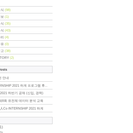
소식
(98)
정보
(1)
소식
(35)
소식
(43)
관리
(4)
공유
(0)
공고
(38)
STORY
(2)
Posts
전 안내
RNSHIP 2021 하계 프로그램 후...
2021 하반기 공채 (신입, 경력)
r] 제8회 유전체 데이터 분석 교육
人Co INTERNSHIP 2021 하계
1)
2)