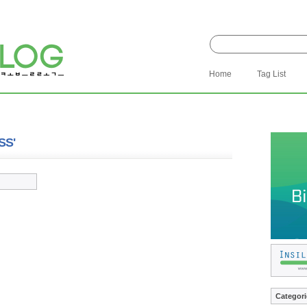
Home
Tag List
SS'
Categori